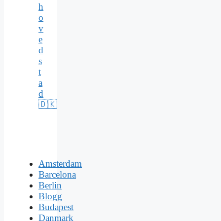
h
o
v
e
d
s
t
a
d
🇩🇰
Amsterdam
Barcelona
Berlin
Blogg
Budapest
Danmark