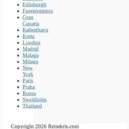
Edinburgh
Fuerteventura
Gran
Canaria
København
Kreta
London
Madrid
Malaga
Milano
New
York
Paris
Praha
Roma
Stockholm
Thailand
Copyright 2026 Reisekris.com