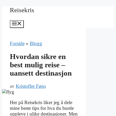
Hopp
Reisekris
til
innhold
Meny
Forside
»
Blogg
Hvordan sikre en
best mulig reise –
uansett destinasjon
av
Kristoffer Føns
Her på Reisekris liker jeg å dele
mine beste tips for hva du burde
oppleve i ulike destinasjoner. Men