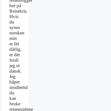
reiseblogger
her på
Reisekris.
Hvis
du
synes
norsken
min
er litt
dårlig,
er det
fordi
jeg er
dansk.
Jeg
håper
imidlertid
du
kan
bruke
reiseguidene