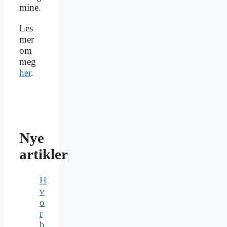
mine.
Les
mer
om
meg
her
.
Nye
artikler
H
v
o
r
b