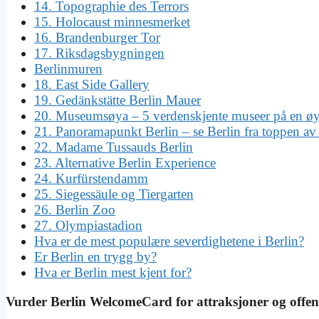
14. Topographie des Terrors
15. Holocaust minnesmerket
16. Brandenburger Tor
17. Riksdagsbygningen
Berlinmuren
18. East Side Gallery
19. Gedänkstätte Berlin Mauer
20. Museumsøya – 5 verdenskjente museer på en ø
21. Panoramapunkt Berlin – se Berlin fra toppen av
22. Madame Tussauds Berlin
23. Alternative Berlin Experience
24. Kurfürstendamm
25. Siegessäule og Tiergarten
26. Berlin Zoo
27. Olympiastadion
Hva er de mest populære severdighetene i Berlin?
Er Berlin en trygg by?
Hva er Berlin mest kjent for?
Vurder Berlin WelcomeCard for attraksjoner og offent