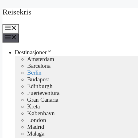
Hopp
Reisekris
til
innhold
Meny
Meny
Destinasjoner
Amsterdam
Barcelona
Berlin
Budapest
Edinburgh
Fuerteventura
Gran Canaria
Kreta
København
London
Madrid
Malaga