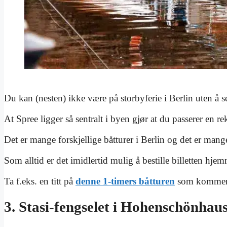
Du kan (nesten) ikke være på storbyferie i Berlin uten å 
At Spree ligger så sentralt i byen gjør at du passerer en re
Det er mange forskjellige båtturer i Berlin og det er mang
Som alltid er det imidlertid mulig å bestille billetten hje
Ta f.eks. en titt på
denne 1-timers båtturen
som kommer 
3. Stasi-fengselet i Hohenschönhau