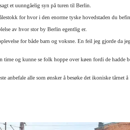
sagt et uunngåelig syn på turen til Berlin.
målestokk for hvor i den enorme tyske hovedstaden du befi
else av hvor stor by Berlin egentlig er.
plevelse for både barn og voksne. En feil jeg gjorde da jeg
n time og kunne se folk hoppe over køen fordi de hadde best
este anbefale alle som ønsker å besøke det ikoniske tårnet å 